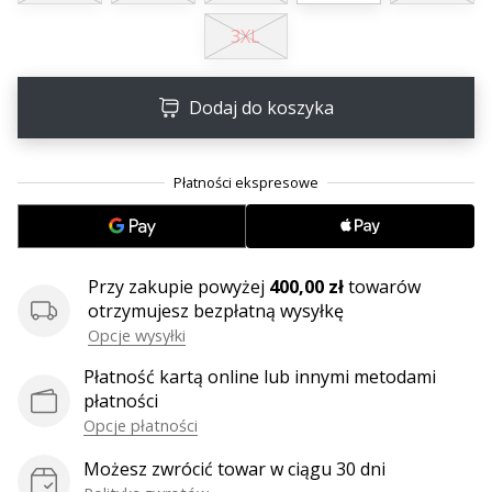
25. 11. 2024
3XL
•
2 min. czytanie
Zostań
Dodaj do koszyka
ambasadorem
Weplayhandball
Czy
jesteś
maniakiem
piłki
ręcznej
Przy zakupie powyżej
400,00 zł
towarów
tak
otrzymujesz bezpłatną wysyłkę
jak
Opcje wysyłki
my?
Dołącz
Płatność kartą online lub innymi metodami
do
płatności
nas
Opcje płatności
jako
Możesz zwrócić towar w ciągu 30 dni
ambasador