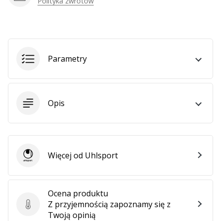
Polityka zwrotów
Weplayhandball
Pokaż
wszystkie
Parametry
artykuły
Opis
Więcej od Uhlsport
Uhlsport
Ocena produktu
Z przyjemnością zapoznamy się z
Ocena produktu
Twoją opinią