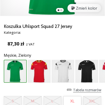
nowe
Zmień kolor
buty
do
piłki
ręcznej
Koszulka Uhlsport Squad 27 Jersey
PUMA
Kategoria:
Accelerate
NITRO
87,30 zł
z VAT
SQD
5!
Męskie,
Zielony
Odkryj
innowacje
techniczne
i
przekonaj
się,
czy
Tabela rozmiarów
warto…
S
M
L
XL
XXL