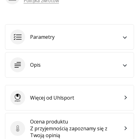
Polityka zwrotów
Weplayhandball
Pokaż
wszystkie
Parametry
artykuły
Opis
Więcej od Uhlsport
Uhlsport
Ocena produktu
Z przyjemnością zapoznamy się z
Ocena produktu
Twoją opinią