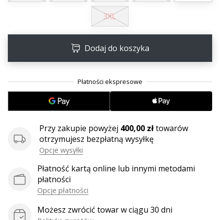
25. 11. 2024
3XL
•
2 min. czytanie
Zostań
Dodaj do koszyka
ambasadorem
Weplayhandball
Czy
jesteś
maniakiem
piłki
ręcznej
Przy zakupie powyżej
400,00 zł
towarów
tak
otrzymujesz bezpłatną wysyłkę
jak
Opcje wysyłki
my?
Dołącz
Płatność kartą online lub innymi metodami
do
płatności
nas
Opcje płatności
jako
Możesz zwrócić towar w ciągu 30 dni
ambasador