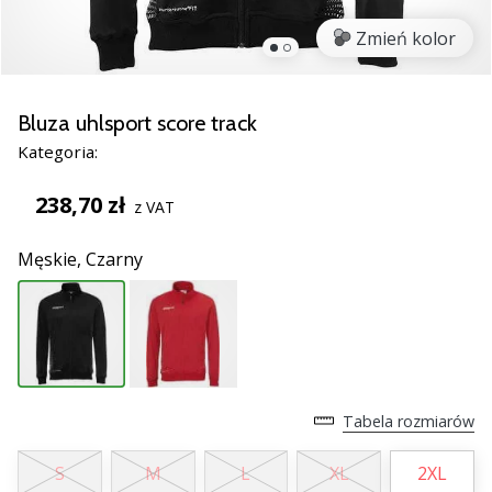
nowe
Zmień kolor
buty
do
piłki
ręcznej
Bluza uhlsport score track
PUMA
Kategoria:
Accelerate
NITRO
238,70 zł
z VAT
SQD
5!
Męskie,
Czarny
Odkryj
innowacje
techniczne
i
przekonaj
się,
czy
Tabela rozmiarów
warto…
S
M
L
XL
2XL