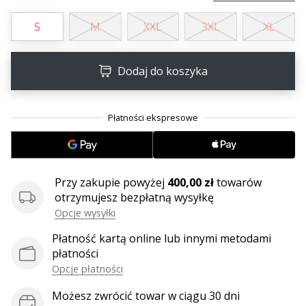
25. 11. 2024
•
S
M
XXL
3XL
XL
2 min. czytanie
Zostań
Dodaj do koszyka
ambasadorem
Weplayhandball
Czy
jesteś
maniakiem
piłki
ręcznej
Przy zakupie powyżej
400,00 zł
towarów
tak
otrzymujesz bezpłatną wysyłkę
jak
Opcje wysyłki
my?
Dołącz
Płatność kartą online lub innymi metodami
do
płatności
nas
Opcje płatności
jako
ambasador
Możesz zwrócić towar w ciągu 30 dni