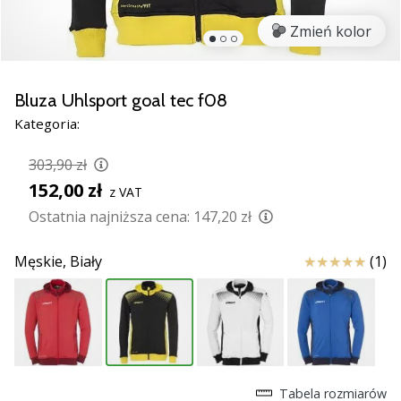
nowe
Zmień kolor
buty
do
piłki
ręcznej
Bluza Uhlsport goal tec f08
PUMA
Kategoria:
Accelerate
NITRO
303,90 zł
SQD
152,00 zł
z VAT
5!
Odkryj
Ostatnia najniższa cena:
147,20 zł
innowacje
techniczne
Ocena
Męskie,
Biały
(1)
i
przekonaj
się,
czy
warto…
Tabela rozmiarów