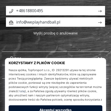
+48618800495
info@weplayhandball.pl
Wyślij prośbę o anulowanie
O nas
Obsługa klienta
Instagram
WePlayHandball.pl