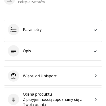
Weplayhandball
Polityka zwrotów
Pokaż
wszystkie
Parametry
artykuły
Opis
Więcej od Uhlsport
Uhlsport
Ocena produktu
Z przyjemnością zapoznamy się z
Ocena produktu
Twoją opinią