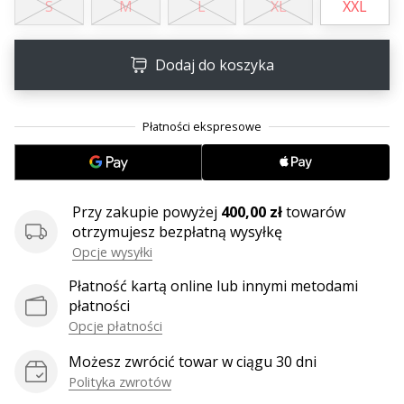
S
M
L
XL
XXL
25. 11. 2024
•
2 min. czytanie
Dodaj do koszyka
Zostań
ambasadorem
Weplayhandball
Czy
jesteś
maniakiem
piłki
Przy zakupie powyżej
400,00 zł
towarów
ręcznej
otrzymujesz bezpłatną wysyłkę
tak
Opcje wysyłki
jak
Płatność kartą online lub innymi metodami
my?
płatności
Dołącz
Opcje płatności
do
nas
Możesz zwrócić towar w ciągu 30 dni
jako
Polityka zwrotów
ambasador