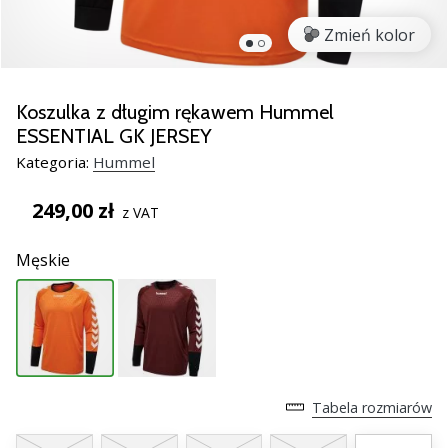
nowe
Zmień kolor
buty
do
piłki
ręcznej
Koszulka z długim rękawem Hummel
PUMA
ESSENTIAL GK JERSEY
Accelerate
Kategoria:
Hummel
NITRO
SQD
249,00 zł
z VAT
5!
Odkryj
Męskie
innowacje
techniczne
i
przekonaj
się,
czy
warto…
Tabela rozmiarów