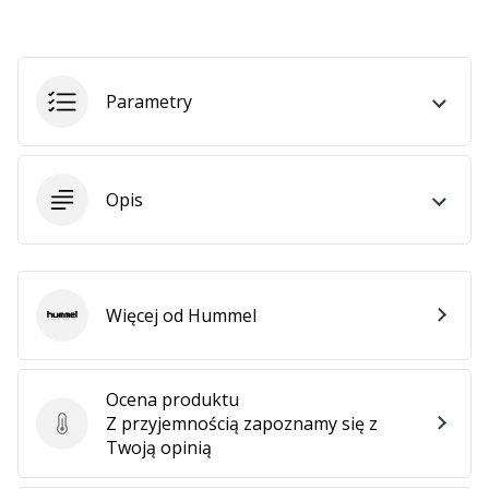
Weplayhandball
Pokaż
Parametry
wszystkie
artykuły
Opis
Więcej od Hummel
Hummel
Ocena produktu
Z przyjemnością zapoznamy się z
Ocena produktu
Twoją opinią