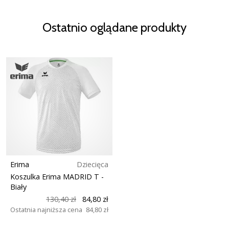
Ostatnio oglądane produkty
Erima
Dziecięca
Koszulka Erima MADRID T
-
Biały
130,40 zł
84,80 zł
Ostatnia najniższa cena
84,80 zł