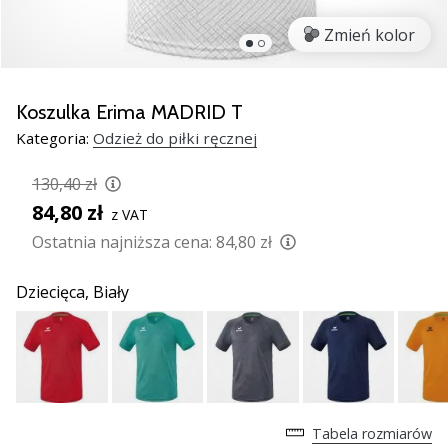
nowe
Zmień kolor
buty
do
piłki
ręcznej
Koszulka Erima MADRID T
PUMA
Kategoria:
Odzież do piłki ręcznej
Accelerate
NITRO
130,40 zł
SQD
84,80 zł
z VAT
5!
Odkryj
Ostatnia najniższa cena:
84,80 zł
innowacje
techniczne
Dziecięca,
Biały
i
przekonaj
się,
czy
warto…
Tabela rozmiarów