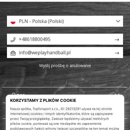
PLN - Polska (Polski)
+48618800495
info@weplayhandball.pl
Wyślij prośbę o anulowanie
O nas
Obsługa klienta