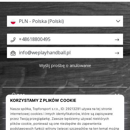
PLN - Polska (Polski)
+48618800495
info@weplayhandball.pl
Wyślij prośbę o anulowanie
O nas
Obsługa klienta