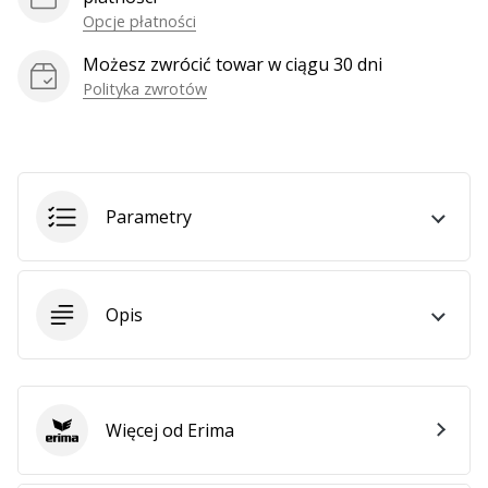
Weplayhandball
Opcje płatności
Możesz zwrócić towar w ciągu 30 dni
Polityka zwrotów
Pokaż
wszystkie
artykuły
Parametry
Opis
Więcej od Erima
Erima