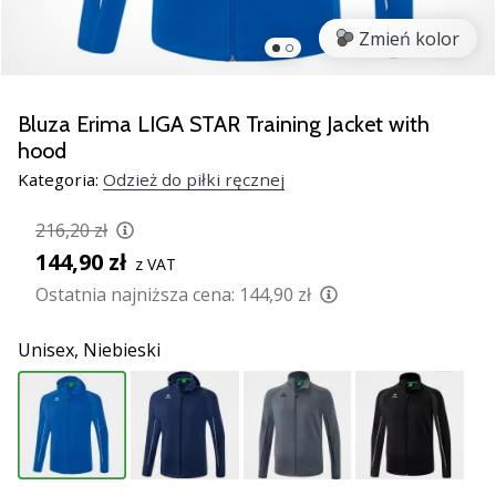
nowe
Zmień kolor
buty
do
piłki
ręcznej
Bluza Erima LIGA STAR Training Jacket with
PUMA
hood
Accelerate
Kategoria:
Odzież do piłki ręcznej
NITRO
SQD
216,20 zł
5!
144,90 zł
Odkryj
z VAT
innowacje
Ostatnia najniższa cena:
144,90 zł
techniczne
i
Unisex,
Niebieski
przekonaj
się,
czy
warto…