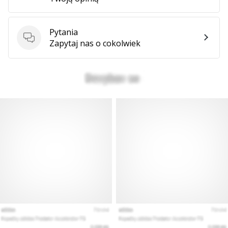
Weplayhandball
Pytania
Pytania
Zapytaj nas o cokolwiek
Pokaż
wszystkie
artykuły