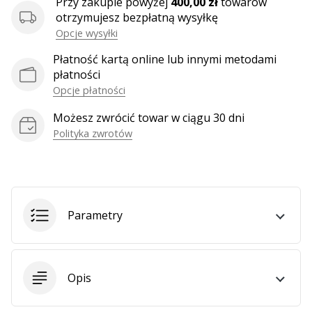
Przy zakupie powyżej
400,00 zł
towarów
Weplayhandball
otrzymujesz bezpłatną wysyłkę
Opcje wysyłki
Płatność kartą online lub innymi metodami
Pokaż
płatności
wszystkie
Opcje płatności
artykuły
Możesz zwrócić towar w ciągu 30 dni
Polityka zwrotów
Parametry
Opis