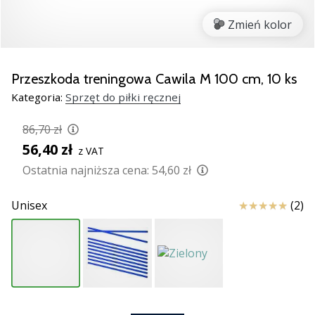
nowe
Zmień kolor
buty
do
piłki
ręcznej
Przeszkoda treningowa Cawila M 100 cm, 10 ks
PUMA
Kategoria:
Sprzęt do piłki ręcznej
Accelerate
NITRO
86,70 zł
SQD
56,40 zł
z VAT
5!
Odkryj
Ostatnia najniższa cena:
54,60 zł
innowacje
techniczne
Ocena
Unisex
(2)
i
przekonaj
się,
czy
warto…