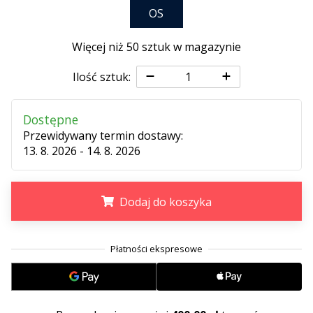
25. 11. 2024
OS
•
2 min. czytanie
Więcej niż 50 sztuk w magazynie
Zostań
ambasadorem
Ilość sztuk:
Weplayhandball
Czy
Dostępne
jesteś
Przewidywany termin dostawy:
maniakiem
13. 8. 2026 - 14. 8. 2026
piłki
ręcznej
tak
Dodaj do koszyka
jak
my?
Dołącz
.
.
.
do
nas
jako
ambasador