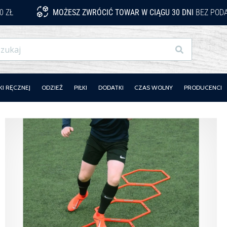
0 ZŁ
MOŻESZ ZWRÓCIĆ TOWAR W CIĄGU 30 DNI
BEZ PODA
Szukaj
KI RĘCZNEJ
ODZIEŻ
PIŁKI
DODATKI
CZAS WOLNY
PRODUCENCI