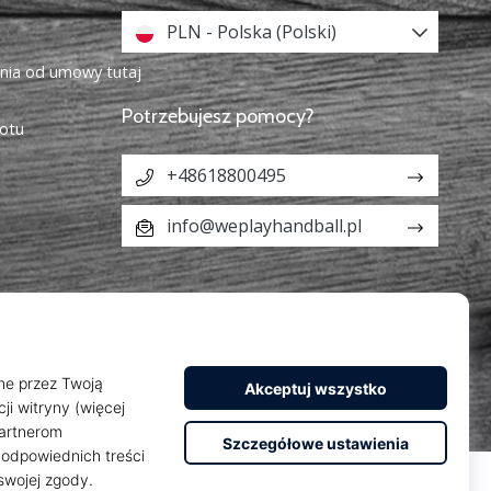
PLN - Polska (Polski)
enia od umowy tutaj
Potrzebujesz pomocy?
otu
+48618800495
info@weplayhandball.pl