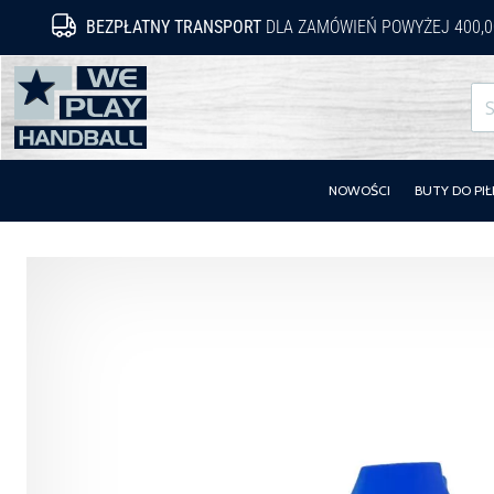
BEZPŁATNY TRANSPORT
DLA ZAMÓWIEŃ POWYŻEJ 400,0
WePlayHandball.pl
NOWOŚCI
BUTY DO PIŁ