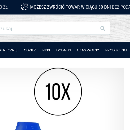
0 ZŁ
MOŻESZ ZWRÓCIĆ TOWAR W CIĄGU 30 DNI
BEZ PODA
Szukaj
KI RĘCZNEJ
ODZIEŻ
PIŁKI
DODATKI
CZAS WOLNY
PRODUCENCI