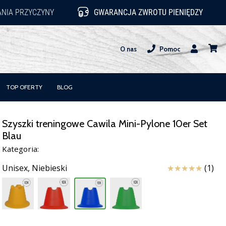
NIA PRZYCZYNY
GWARANCJA ZWROTU PIENIĘDZY
O nas
Pomoc
Użytkownik
koszy
TOP OFERTY
BLOG
Szyszki treningowe Cawila Mini-Pylone 10er Set
Blau
Kategoria:
Ocena
Unisex,
Niebieski
(1)