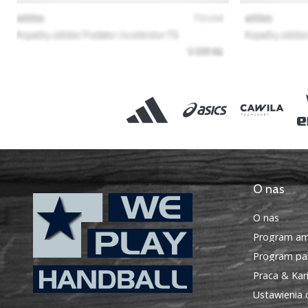
O nas
O nas
Program am
Program par
Praca & Kar
Ustawienia 