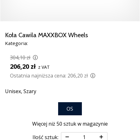
nowe
buty
do
piłki
ręcznej
Koła Cawila MAXXBOX Wheels
PUMA
Kategoria:
Accelerate
NITRO
304,10 zł
SQD
206,20 zł
z VAT
5!
Odkryj
Ostatnia najniższa cena:
206,20 zł
innowacje
techniczne
Unisex,
Szary
i
przekonaj
OS
się,
czy
warto…
Więcej niż 50 sztuk w magazynie
Ilość sztuk: