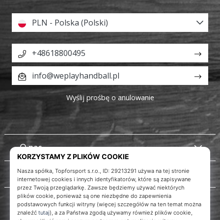
PLN - Polska (Polski)
+48618800495
info@weplayhandball.pl
Wyślij prośbę o anulowanie
O nas
Obsługa klienta