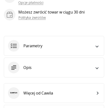
Weplayhandball
Opcje płatności
Możesz zwrócić towar w ciągu 30 dni
Polityka zwrotów
Pokaż
wszystkie
artykuły
Parametry
Opis
Więcej od Cawila
Cawila