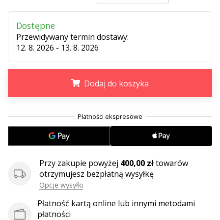
25. 11. 2024
•
Dostępne
2 min. czytanie
Przewidywany termin dostawy:
Zostań
12. 8. 2026 - 13. 8. 2026
ambasadorem
Weplayhandball
Czy
Dodaj do koszyka
jesteś
maniakiem
.
.
.
piłki
ręcznej
tak
jak
my?
Przy zakupie powyżej
400,00 zł
towarów
Dołącz
otrzymujesz bezpłatną wysyłkę
do
Opcje wysyłki
nas
jako
Płatność kartą online lub innymi metodami
ambasador
płatności