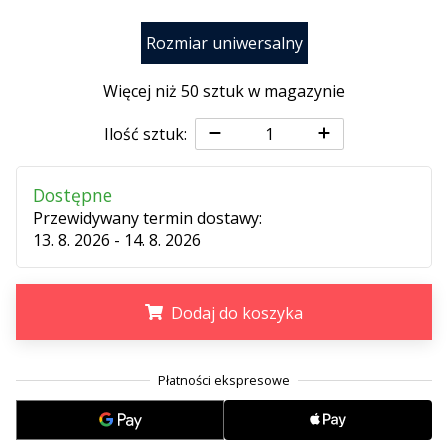
25. 11. 2024
•
Rozmiar uniwersalny
2 min. czytanie
Zostań
Więcej niż 50 sztuk w magazynie
ambasadorem
Weplayhandball
Ilość sztuk:
Czy
jesteś
Dostępne
maniakiem
Przewidywany termin dostawy:
piłki
13. 8. 2026 - 14. 8. 2026
ręcznej
tak
jak
Dodaj do koszyka
my?
Dołącz
do
.
.
.
nas
jako
ambasador