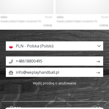
PLN - Polska (Polski)
+48618800495
info@weplayhandball.pl
Wyślij prośbę o anulowanie
O nas