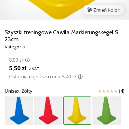
nowe
Zmień kolor
buty
do
piłki
ręcznej
Szyszki treningowe Cawila Markierungskegel S
PUMA
23cm
Accelerate
Kategoria:
NITRO
SQD
8,50 zł
5!
5,50 zł
Odkryj
z VAT
innowacje
Ostatnia najniższa cena:
5,40 zł
techniczne
i
Ocena
Unisex,
Żółty
(4)
przekonaj
się,
czy
warto…