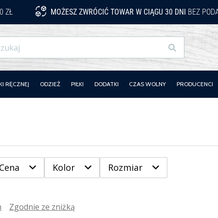
0 ZŁ
MOŻESZ ZWRÓCIĆ TOWAR W CIĄGU 30 DNI
BEZ PODA
Szukaj
KI RĘCZNEJ
ODZIEŻ
PIŁKI
DODATKI
CZAS WOLNY
PRODUCENCI
Cena
Kolor
Rozmiar
h
Zgodnie ze zniżką