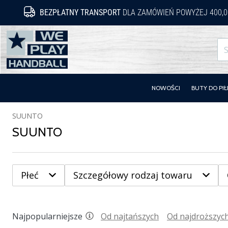
BEZPŁATNY TRANSPORT
DLA ZAMÓWIEŃ POWYŻEJ 400,0
WePlayHandball.pl
NOWOŚCI
BUTY DO PIŁ
SUUNTO
SUUNTO
Płeć
Szczegółowy rodzaj towaru
Najpopularniejsze
Od najtańszych
Od najdroższyc