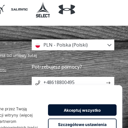
PLN - Polska (Polski)
enia od umowy tutaj
Potrzebujesz pomocy?
otu
+48618800495
info@weplayhandball.pl