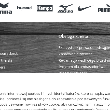
Obsługa klienta
Skorzystaj z prawa do odstąpi
basadorski
Zamówienie zwrotne
tnerski
Reklamacja wadliwego przedmi
Program dla ambasadorów
iera
Program afiliacyjny
cookies
Wysyłka i płatność
egulamin
Znajdź odpowiedni rozmiar
Kontakt
Często zadawane pytania
Polityka prywatności