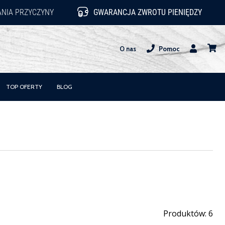
NIA PRZYCZYNY
GWARANCJA ZWROTU PIENIĘDZY
O nas
Pomoc
Użytkownik
koszy
TOP OFERTY
BLOG
Produktów: 6