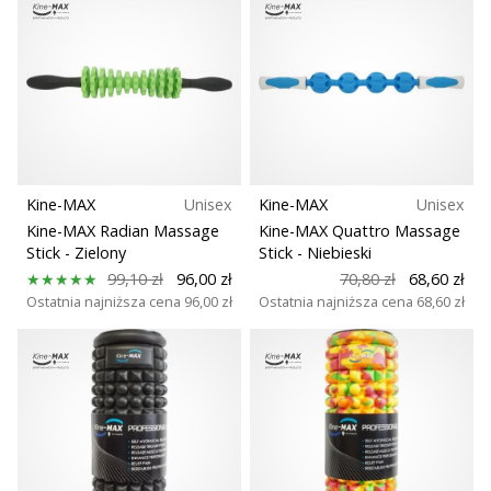
Weplayhandball
Pokaż
wszystkie
artykuły
Kine-MAX
Unisex
Kine-MAX
Unisex
Kine-MAX Radian Massage
Kine-MAX Quattro Massage
Stick
- Zielony
Stick
- Niebieski
99,10 zł
96,00 zł
70,80 zł
68,60 zł
Ostatnia najniższa cena
96,00 zł
Ostatnia najniższa cena
68,60 zł