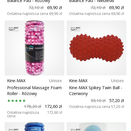
Balance Pad
- Różowy
Balance Pad
- Niebieski
72,10 zł
69,90 zł
72,10 zł
69,90 zł
Ostatnia najniższa cena
69,90 zł
Ostatnia najniższa cena
69,90 zł
Kine-MAX
Unisex
Kine-MAX
Unisex
Professional Massage Foam
Kine-MAX Spikey Twin Ball
-
Roller
- Różowy
Czerwony
59,10 zł
57,20 zł
178,20 zł
172,60 zł
Ostatnia najniższa cena
57,20 zł
Ostatnia najniższa
172,60 zł
cena