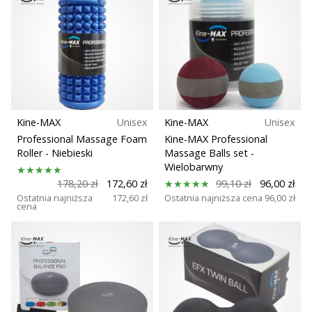
Kine-MAX
Unisex
Kine-MAX
Unisex
Professional Massage Foam
Kine-MAX Professional
Roller
- Niebieski
Massage Balls set
-
Wielobarwny
178,20 zł
172,60 zł
99,10 zł
96,00 zł
Ostatnia najniższa
172,60 zł
Ostatnia najniższa cena
96,00 zł
cena