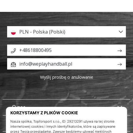
PLN - Polska (Polski)
+48618800495
info@weplayhandball.pl
Wyślij prośbę o anulowanie
O nas
Obsługa klienta