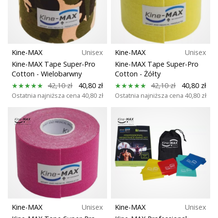
Dyscyplina
nowe
buty
Funkcja
do
piłki
ręcznej
Kine-MAX
Unisex
Kine-MAX
Unisex
Sport
PUMA
Kine-MAX Tape Super-Pro
Kine-MAX Tape Super-Pro
Accelerate
Cotton
- Wielobarwny
Cotton
- Żółty
NITRO
42,10 zł
40,80 zł
42,10 zł
40,80 zł
SQD
Ostatnia najniższa cena
40,80 zł
Ostatnia najniższa cena
40,80 zł
5!
Odkryj
innowacje
techniczne
i
przekonaj
się,
czy
warto…
Kine-MAX
Unisex
Kine-MAX
Unisex