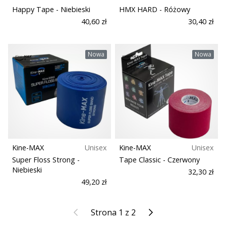
Happy Tape
- Niebieski
HMX HARD
- Różowy
40,60 zł
30,40 zł
Nowa
Nowa
Kine-MAX
Unisex
Kine-MAX
Unisex
Super Floss Strong
-
Tape Classic
- Czerwony
Niebieski
32,30 zł
49,20 zł
Poprzedni
Kolejny
Strona 1 z 2