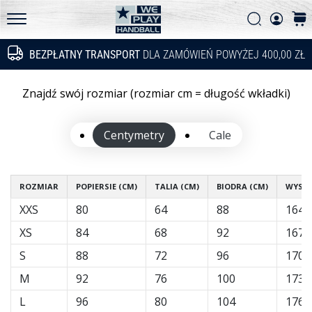
innowacje
Szukaj
kosz
techniczne
WePlayHandball.pl
i
BEZPŁATNY TRANSPORT
DLA ZAMÓWIEŃ POWYŻEJ 400,00 ZŁ
Szukaj
przekonaj
się,
czy
Znajdź swój rozmiar (rozmiar cm = długość wkładki)
warto
wybrać…
Centymetry
Cale
15. 5. 2026
•
ROZMIAR
POPIERSIE (CM)
TALIA (CM)
BIODRA (CM)
WYSOK
3 min. czytanie
XXS
80
64
88
164
PUMA
XS
84
68
92
167
Accelerate
NITRO
S
88
72
96
170
SQD
M
92
76
100
173
5
L
96
80
104
176
Poznaj