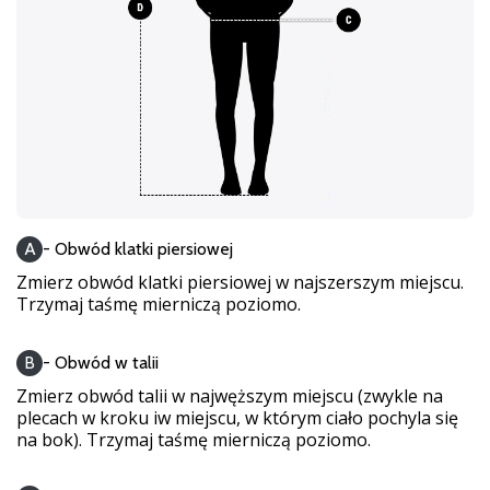
25. 11. 2024
•
2 min. czytanie
Zostań
ambasadorem
Weplayhandball
Czy
jesteś
maniakiem
A
- Obwód klatki piersiowej
piłki
ręcznej
Zmierz obwód klatki piersiowej w najszerszym miejscu.
tak
Trzymaj taśmę mierniczą poziomo.
jak
my?
B
- Obwód w talii
Dołącz
Zmierz obwód talii w najwęższym miejscu (zwykle na
do
plecach w kroku iw miejscu, w którym ciało pochyla się
nas
na bok). Trzymaj taśmę mierniczą poziomo.
jako
ambasador