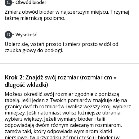
Weplayhandball
C
- Obwód bioder
Zmierz obwód bioder w najszerszym miejscu. Trzymaj
taśmę mierniczą poziomo.
Pokaż
wszystkie
D
- Wysokość
artykuły
Ubierz się, wstań prosto i zmierz prosto w dół od
czubka głowy do podłogi.
Krok 2
: Znajdź swój rozmiar (rozmiar cm =
długość wkładki)
Możesz określić swój rozmiar zgodnie z poniższą
tabelą. Jeśli jeden z Twoich pomiarów znajduje się na
granicy dwóch rozmiarów i wolisz węższy krój, wybierz
mniejszy. Jeśli natomiast wolisz luźniejsze ubrania,
wybierz większy. Jeżeli wymiary bioder i talii
odpowiadają dwóm różnym zalecanym rozmiarom,
zamów taki, który odpowiada wymiarom klatki
piersiowej (w przypadku górnej części) i bioder (w