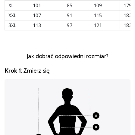
XL
101
85
109
179
nowe
buty
XXL
107
91
115
182
do
3XL
113
97
121
182
piłki
ręcznej
PUMA
Accelerate
NITRO
Jak dobrać odpowiedni rozmiar?
SQD
5!
Krok 1
: Zmierz się
Odkryj
innowacje
techniczne
i
przekonaj
się,
czy
warto…