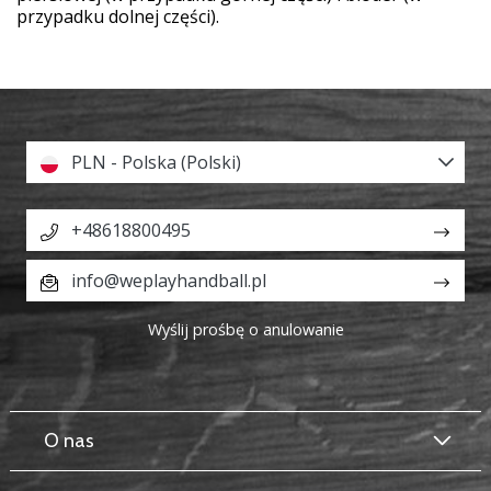
przypadku dolnej części).
PLN - Polska (Polski)
+48618800495
info@weplayhandball.pl
Wyślij prośbę o anulowanie
O nas