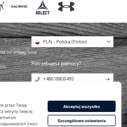
PLN - Polska (Polski)
enia od umowy tutaj
Potrzebujesz pomocy?
otu
+48618800495
info@weplayhandball.pl