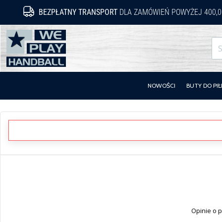
BEZPŁATNY TRANSPORT
DLA ZAMÓWIEŃ POWYŻEJ 400,0
WePlayHandball.pl
NOWOŚCI
BUTY DO PIŁ
Opinie o p