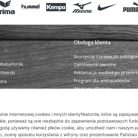
Obsługa klienta
Skorzystaj z prawa do odstąpi
basadorski
Zamówienie zwrotne
tnerski
Reklamacja wadliwego przedmi
Program dla ambasadorów
iera
Program afiliacyjny
cookies
Wysyłka i płatność
egulamin
Znajdź odpowiedni rozmiar
Kontakt
Często zadawane pytania
Polityka prywatności