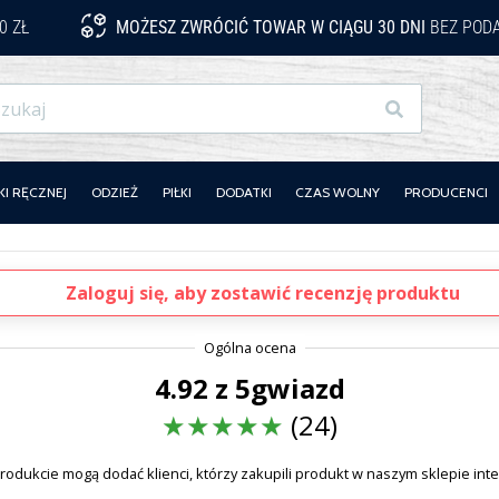
0 ZŁ
MOŻESZ ZWRÓCIĆ TOWAR W CIĄGU 30 DNI
BEZ PODA
Szukaj
KI RĘCZNEJ
ODZIEŻ
PIŁKI
DODATKI
CZAS WOLNY
PRODUCENCI
Zaloguj się, aby zostawić recenzję produktu
4.92 z 5gwiazd
(24)
rodukcie mogą dodać klienci, którzy zakupili produkt w naszym sklepie in