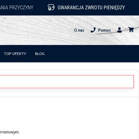
NIA PRZYCZYNY
GWARANCJA ZWROTU PIENIĘDZY
O nas
Pomoc
Użytkownik
koszy
TOP OFERTY
BLOG
ternetowym.