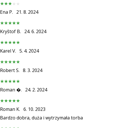
Weplayhandball
Ena P.
21. 8. 2024
Pokaż
Kryštof B.
24. 6. 2024
wszystkie
artykuły
Karel V.
5. 4. 2024
Robert S.
8. 3. 2024
Roman �.
24. 2. 2024
Roman K.
6. 10. 2023
Bardzo dobra, duża i wytrzymała torba