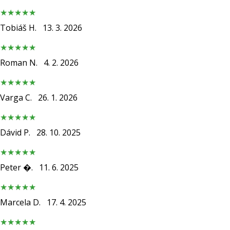
nowe
buty
Tobiáš H.
13. 3. 2026
do
piłki
ręcznej
Roman N.
4. 2. 2026
PUMA
Accelerate
NITRO
Varga C.
26. 1. 2026
SQD
5!
Odkryj
Dávid P.
28. 10. 2025
innowacje
techniczne
i
Peter �.
11. 6. 2025
przekonaj
się,
czy
warto…
Marcela D.
17. 4. 2025