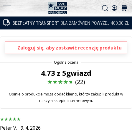
innowacje
Szukaj
koszy
techniczne
WePlayHandball.pl
i
BEZPŁATNY TRANSPORT
DLA ZAMÓWIEŃ POWYŻEJ 400,00 ZŁ
Szukaj
przekonaj
się,
czy
warto
Zaloguj się, aby zostawić recenzję produktu
wybrać…
4.73 z 5gwiazd
15. 5. 2026
•
(22)
3 min. czytanie
PUMA
Opinie o produkcie mogą dodać klienci, którzy zakupili produkt w
Accelerate
naszym sklepie internetowym.
NITRO
SQD
5
Peter V.
9. 4. 2026
Poznaj