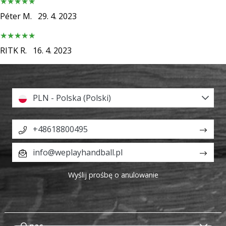
Péter M.
29. 4. 2023
RITK R.
16. 4. 2023
PLN - Polska (Polski)
+48618800495
info@weplayhandball.pl
Wyślij prośbę o anulowanie