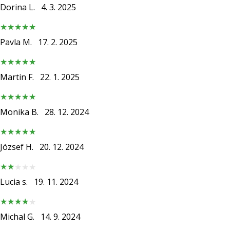
25. 11. 2024
Dorina L.
4. 3. 2025
•
2 min. czytanie
Pavla M.
17. 2. 2025
Zostań
ambasadorem
Weplayhandball
Martin F.
22. 1. 2025
Czy
jesteś
maniakiem
Monika B.
28. 12. 2024
piłki
ręcznej
tak
József H.
20. 12. 2024
jak
my?
Dołącz
Lucia s.
19. 11. 2024
do
nas
jako
Michal G.
14. 9. 2024
ambasador