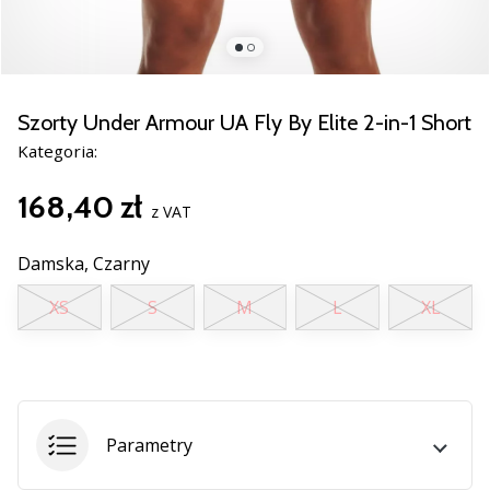
nowe
buty
do
piłki
ręcznej
Szorty Under Armour UA Fly By Elite 2-in-1 Short
PUMA
Kategoria:
Accelerate
NITRO
168,40 zł
SQD
z VAT
5!
Odkryj
Damska,
Czarny
innowacje
XS
S
M
L
XL
techniczne
i
przekonaj
się,
czy
warto…
Parametry