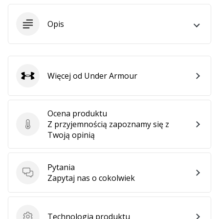
25. 11. 2024
•
Opis
2 min. czytanie
Zostań
ambasadorem
Weplayhandball
Więcej od Under Armour
Under Armour
Czy
jesteś
maniakiem
piłki
Ocena produktu
ręcznej
Z przyjemnością zapoznamy się z
Ocena produktu
tak
Twoją opinią
jak
my?
Dołącz
Pytania
Pytania
do
Zapytaj nas o cokolwiek
nas
jako
ambasador
Technologia produktu