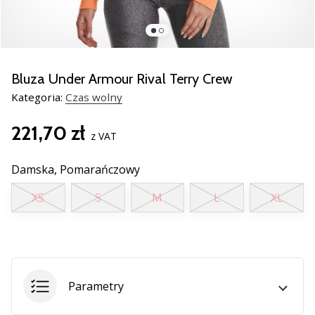
nowe
buty
do
piłki
ręcznej
Bluza Under Armour Rival Terry Crew
PUMA
Kategoria:
Czas wolny
Accelerate
NITRO
221,70 zł
SQD
z VAT
5!
Odkryj
Damska,
Pomarańczowy
innowacje
XS
S
M
L
XL
techniczne
i
przekonaj
się,
czy
warto…
Parametry