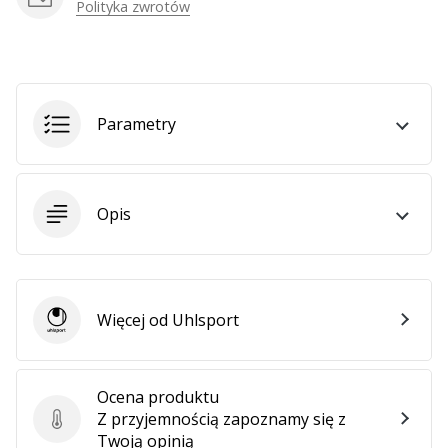
Weplayhandball
Polityka zwrotów
Pokaż
wszystkie
Parametry
artykuły
Opis
Więcej od Uhlsport
Uhlsport
Ocena produktu
Z przyjemnością zapoznamy się z
Ocena produktu
Twoją opinią