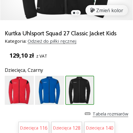
nowe
Zmień kolor
buty
do
piłki
ręcznej
Kurtka Uhlsport Squad 27 Classic Jacket Kids
PUMA
Kategoria:
Odzież do piłki ręcznej
Accelerate
NITRO
129,10 zł
z VAT
SQD
5!
Dziecięca,
Czarny
Odkryj
innowacje
techniczne
i
przekonaj
się,
czy
Tabela rozmiarów
warto…
116
128
140
Dziecięca
Dziecięca
Dziecięca