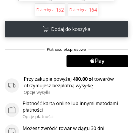
25. 11. 2024
152
164
•
Dziecięca
Dziecięca
2 min. czytanie
Zostań
Dodaj do koszyka
ambasadorem
Weplayhandball
Czy
jesteś
maniakiem
piłki
ręcznej
Przy zakupie powyżej
400,00 zł
towarów
tak
otrzymujesz bezpłatną wysyłkę
jak
Opcje wysyłki
my?
Dołącz
Płatność kartą online lub innymi metodami
do
płatności
nas
Opcje płatności
jako
ambasador
Możesz zwrócić towar w ciągu 30 dni