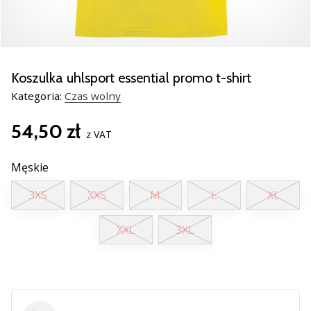
nowe
buty
do
piłki
ręcznej
Koszulka uhlsport essential promo t-shirt
PUMA
Kategoria:
Czas wolny
Accelerate
NITRO
54,50 zł
SQD
z VAT
5!
Odkryj
Męskie
innowacje
3XS
XXS
M
L
XL
techniczne
i
przekonaj
XXL
3XL
się,
czy
warto…