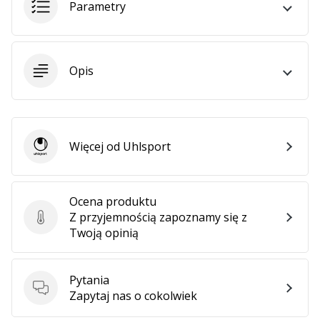
Parametry
25. 11. 2024
•
2 min. czytanie
Zostań
Opis
ambasadorem
Weplayhandball
Czy
jesteś
Więcej od Uhlsport
maniakiem
Uhlsport
piłki
ręcznej
tak
Ocena produktu
jak
Z przyjemnością zapoznamy się z
Ocena produktu
my?
Twoją opinią
Dołącz
do
nas
Pytania
jako
Pytania
Zapytaj nas o cokolwiek
ambasador