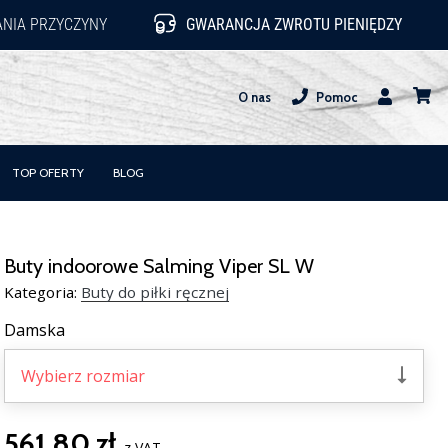
NIA PRZYCZYNY
GWARANCJA ZWROTU PIENIĘDZY
O nas
Pomoc
Użytkownik
koszy
TOP OFERTY
BLOG
Buty indoorowe Salming Viper SL W
Kategoria:
Buty do piłki ręcznej
Damska
Wybierz rozmiar
561,80 zł
z VAT