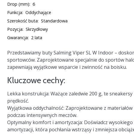
Drop (mm):
6
Funkcja:
Oddychające
Szerokość buta:
Standardowa
Pozycja:
Skrzydłowy
Gwarancja:
2 lata
Przedstawiamy buty Salming Viper SL W Indoor – doskona
sportowców. Zaprojektowane specjalnie do sportów halowy
zapewniają wyjątkowe wsparcie i zwinność na boisku.
Kluczowe cechy:
Lekka konstrukcja:
Ważące zaledwie 200 g, te sneakersy n
prędkość.
Wyjątkowa oddychalność:
Zaprojektowane z materiałów 
podczas intensywnych meczów.
Optymalny komfort i amortyzacja:
Doświadcz wysokiego 
amortyzacji, która pochłania wstrząsy i zmniejsza obciąż