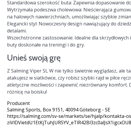
Standardowa szerokość buta:
Zapewnia dopasowanie do s
Wytrzymała podeszwa cholewowa:
Nieścierająca gumowa
na halowych nawierzchniach, umożliwiając szybkie zmian
Elegancki styl:
Nowoczesny design nawiązujący do dziedzic
detalami.
Wszechstronne zastosowanie:
Idealne dla skrzydłowych
buty doskonałe na treningi i do gry.
Unieś swoją grę
Z Salming Viper SL W nie tylko świetnie wyglądasz, ale ta
atakujesz w siatkówce, czy robisz szybki rajd w piłce ręc
atletyczne możliwości i zapewnić niezrównany komfort. D
różnicę na boisku!
Producent
Salming Sports
, Box 9151, 40094 Göteborg - SE
https://salming.com/sv-se/markets/se/hjalp/kontakta
ziVlDVietdU1EtKjTuhJUR5YV_eTlR42Bl3zc0alJsX1igcxOU