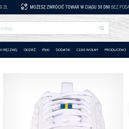
0 ZŁ
MOŻESZ ZWRÓCIĆ TOWAR W CIĄGU 30 DNI
BEZ PODA
Szukaj
KI RĘCZNEJ
ODZIEŻ
PIŁKI
DODATKI
CZAS WOLNY
PRODUCENCI