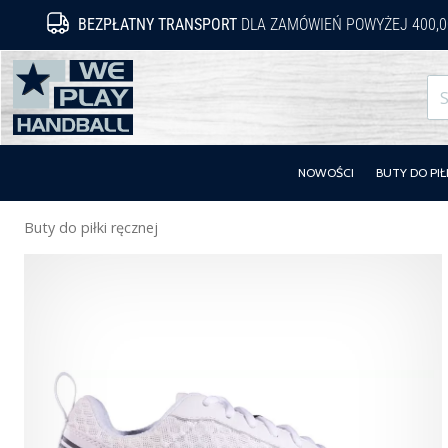
BEZPŁATNY TRANSPORT
DLA ZAMÓWIEŃ POWYŻEJ 400,0
WePlayHandball.pl
NOWOŚCI
BUTY DO PIŁ
Buty do piłki ręcznej