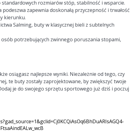
tandardowych rozmiarów stóp, stabilność i wsparcie.
 podeszwa zapewnia doskonałą przyczepność i trwałość
y kierunku.
twa Salming, buty w klasycznej bieli z subtelnych
 i osób potrzebujących zwinnego poruszania stopami,
kże osiągasz najlepsze wyniki. Niezależnie od tego, czy
znej, te buty zostały zaprojektowane, by zwiększyć twoje
odaj je do swojego sprzętu sportowego już dziś i poczuj
-oss?gad_source=1&gclid=Cj0KCQiAsOq6BhDuARIsAGQ4-
8FtsaAindEALw_wcB