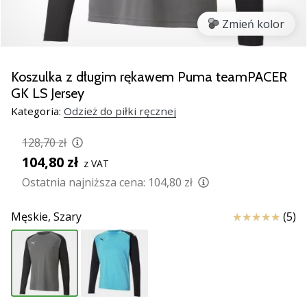
nowe
Zmień kolor
buty
do
piłki
ręcznej
Koszulka z długim rękawem Puma teamPACER
PUMA
GK LS Jersey
Accelerate
Kategoria:
Odzież do piłki ręcznej
NITRO
SQD
128,70 zł
5!
104,80 zł
Odkryj
z VAT
innowacje
Ostatnia najniższa cena:
104,80 zł
techniczne
i
Ocena
Męskie,
Szary
(5)
przekonaj
się,
czy
warto…