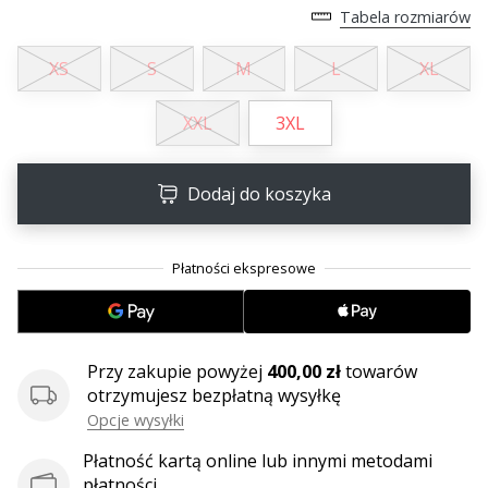
25. 11. 2024
Tabela rozmiarów
•
2 min. czytanie
XS
S
M
L
XL
Zostań
ambasadorem
XXL
3XL
Weplayhandball
Czy
Dodaj do koszyka
jesteś
maniakiem
piłki
ręcznej
tak
jak
my?
Przy zakupie powyżej
400,00 zł
towarów
Dołącz
otrzymujesz bezpłatną wysyłkę
do
nas
Opcje wysyłki
jako
Płatność kartą online lub innymi metodami
ambasador
płatności