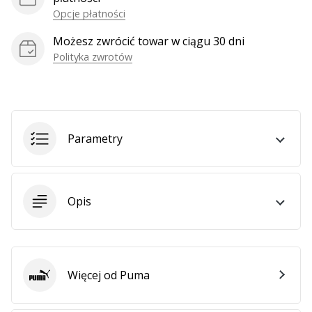
Weplayhandball
Opcje płatności
Możesz zwrócić towar w ciągu 30 dni
Polityka zwrotów
Pokaż
wszystkie
artykuły
Parametry
Opis
Więcej od Puma
Puma