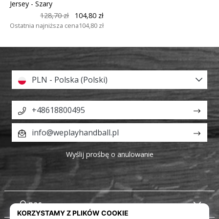
Jersey
- Szary
128,70 zł
104,80 zł
Ostatnia najniższa cena
104,80 zł
PLN - Polska (Polski)
+48618800495
info@weplayhandball.pl
Wyślij prośbę o anulowanie
O nas