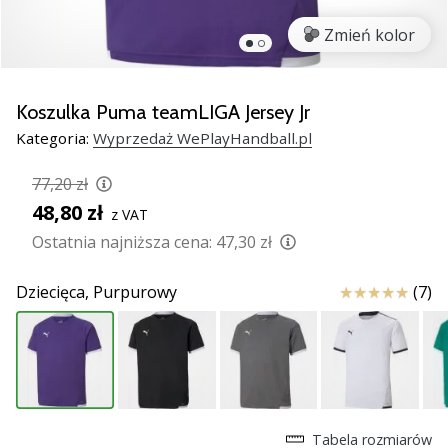
nowe
Zmień kolor
buty
do
piłki
ręcznej
Koszulka Puma teamLIGA Jersey Jr
PUMA
Kategoria:
Wyprzedaż WePlayHandball.pl
Accelerate
NITRO
77,20 zł
SQD
48,80 zł
z VAT
5!
Odkryj
Ostatnia najniższa cena:
47,30 zł
innowacje
techniczne
Ocena
Dziecięca,
Purpurowy
(7)
i
przekonaj
się,
czy
warto…
Tabela rozmiarów