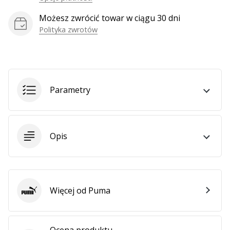
Weplayhandball
Możesz zwrócić towar w ciągu 30 dni
Polityka zwrotów
Pokaż
wszystkie
artykuły
Parametry
Opis
Więcej od Puma
Puma
Ocena produktu