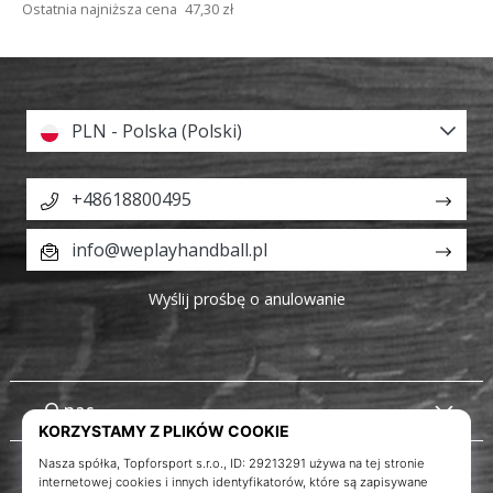
Ostatnia najniższa cena
47,30 zł
PLN - Polska (Polski)
+48618800495
info@weplayhandball.pl
Wyślij prośbę o anulowanie
O nas
Obsługa klienta