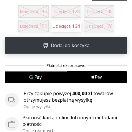
25. 11. 2024
•
116
128
140
Dziecięca
Dziecięca
Dziecięca
2 min. czytanie
Zostań
152
164
176
Dziecięca
Dziecięca
Dziecięca
ambasadorem
Weplayhandball
Dodaj do koszyka
Czy
jesteś
maniakiem
piłki
ręcznej
tak
jak
Przy zakupie powyżej
400,00 zł
towarów
my?
otrzymujesz bezpłatną wysyłkę
Dołącz
Opcje wysyłki
do
nas
Płatność kartą online lub innymi metodami
jako
płatności
ambasador
Opcje płatności