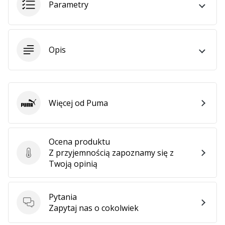
Parametry
25. 11. 2024
•
2 min. czytanie
Zostań
Opis
ambasadorem
Weplayhandball
Czy
jesteś
Więcej od Puma
maniakiem
Puma
piłki
ręcznej
tak
Ocena produktu
jak
Z przyjemnością zapoznamy się z
Ocena produktu
my?
Twoją opinią
Dołącz
do
nas
Pytania
jako
Pytania
Zapytaj nas o cokolwiek
ambasador