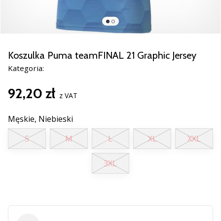
nowe
buty
do
piłki
ręcznej
Koszulka Puma teamFINAL 21 Graphic Jersey
PUMA
Kategoria:
Accelerate
NITRO
92,20 zł
SQD
z VAT
5!
Odkryj
Męskie,
Niebieski
innowacje
S
M
L
XL
XXL
techniczne
i
przekonaj
3XL
się,
czy
warto…