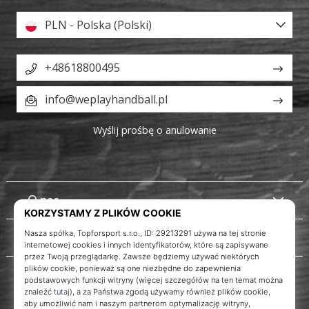
PLN - Polska (Polski)
+48618800495
info@weplayhandball.pl
Wyślij prośbę o anulowanie
O nas
Obsługa klienta