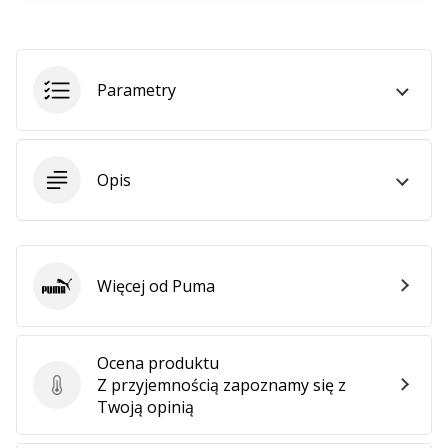
25. 11. 2024
•
2 min. czytanie
Zostań
Parametry
ambasadorem
Weplayhandball
Czy
Opis
jesteś
maniakiem
piłki
ręcznej
tak
Więcej od Puma
Puma
jak
my?
Dołącz
Ocena produktu
do
Z przyjemnością zapoznamy się z
nas
Ocena produktu
Twoją opinią
jako
ambasador