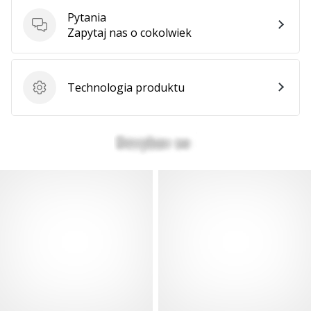
Weplayhandball
Pytania
Pytania
Zapytaj nas o cokolwiek
Pokaż
wszystkie
Technologia produktu
Technologia produktu
artykuły