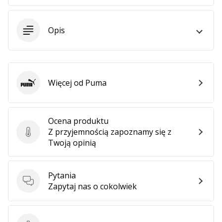
25. 11. 2024
•
2 min. czytanie
Opis
Zostań
ambasadorem
Weplayhandball
Czy
Więcej od Puma
Puma
jesteś
maniakiem
piłki
Ocena produktu
ręcznej
Z przyjemnością zapoznamy się z
tak
Ocena produktu
Twoją opinią
jak
my?
Dołącz
Pytania
do
Pytania
Zapytaj nas o cokolwiek
nas
jako
ambasador