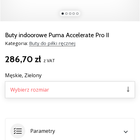
nowe
buty
do
piłki
ręcznej
Buty indoorowe Puma Accelerate Pro II
PUMA
Kategoria:
Buty do piłki ręcznej
Accelerate
NITRO
286,70 zł
SQD
z VAT
5!
Odkryj
Męskie,
Zielony
innowacje
techniczne
Wybierz rozmiar
i
przekonaj
się,
czy
warto…
Parametry