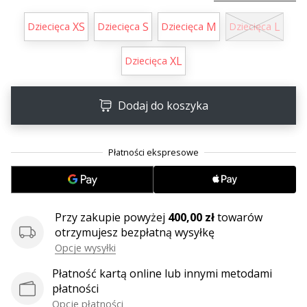
25. 11. 2024
•
XS
S
M
L
Dziecięca
Dziecięca
Dziecięca
Dziecięca
2 min. czytanie
Zostań
XL
Dziecięca
ambasadorem
Weplayhandball
Dodaj do koszyka
Czy
jesteś
maniakiem
piłki
ręcznej
tak
jak
Przy zakupie powyżej
400,00 zł
towarów
my?
otrzymujesz bezpłatną wysyłkę
Dołącz
Opcje wysyłki
do
nas
Płatność kartą online lub innymi metodami
jako
płatności
ambasador
Opcje płatności