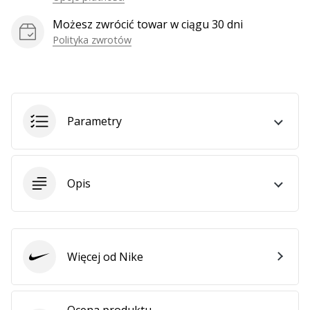
Weplayhandball
Możesz zwrócić towar w ciągu 30 dni
Polityka zwrotów
Pokaż
wszystkie
artykuły
Parametry
Opis
Więcej od Nike
Nike
Ocena produktu