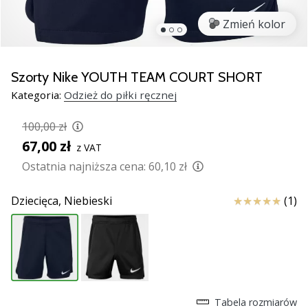
nowe
Zmień kolor
buty
do
piłki
ręcznej
Szorty Nike YOUTH TEAM COURT SHORT
PUMA
Kategoria:
Odzież do piłki ręcznej
Accelerate
NITRO
100,00 zł
SQD
67,00 zł
z VAT
5!
Odkryj
Ostatnia najniższa cena:
60,10 zł
innowacje
techniczne
Ocena
Dziecięca,
Niebieski
(1)
i
przekonaj
się,
czy
warto…
Tabela rozmiarów