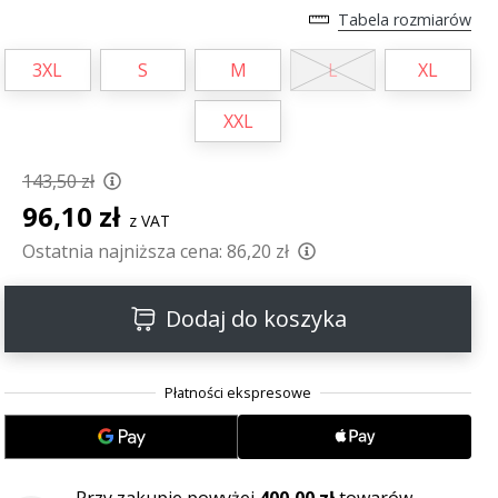
Tabela rozmiarów
3XL
S
M
L
XL
XXL
143,50 zł
96,10 zł
z VAT
Ostatnia najniższa cena:
86,20 zł
Dodaj do koszyka