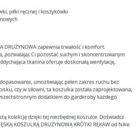
wki, piłki ręcznej i koszykówki
ynowych
?
KA DRUŻYNOWA zapewnia trwałość i komfort.
ła, pozwalając Ci pozostać suchym i skoncentrowanym
ddychająca tkanina oferuje doskonałą wentylację,
dopasowanie, umożliwiając pełen zakres ruchu bez
oisku, czy w siłowni, ta koszulka została zaprojektowana,
 wszechstronnym dodatkiem do garderoby każdego
ą kolekcję dzięki tej niezbędnej koszulce. Doświadcz
i z MĘSKĄ KOSZULKĄ DRUŻYNOWĄ KRÓTKI RĘKAW od Nike.