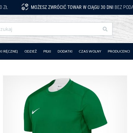
0 ZŁ
MOŻESZ ZWRÓCIĆ TOWAR W CIĄGU 30 DNI
BEZ PODA
Szukaj
KI RĘCZNEJ
ODZIEŻ
PIŁKI
DODATKI
CZAS WOLNY
PRODUCENCI