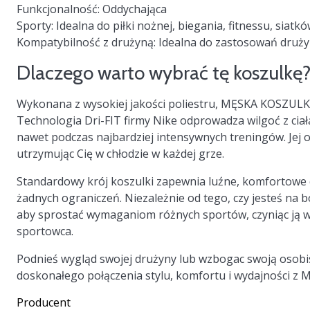
Funkcjonalność:
Oddychająca
Sporty:
Idealna do piłki nożnej, biegania, fitnessu, siatkó
Kompatybilność z drużyną:
Idealna do zastosowań druż
Dlaczego warto wybrać tę koszulkę
Wykonana z wysokiej jakości poliestru, MĘSKA KOSZUL
Technologia Dri-FIT firmy Nike odprowadza wilgoć z cia
nawet podczas najbardziej intensywnych treningów. Jej o
utrzymując Cię w chłodzie w każdej grze.
Standardowy krój koszulki zapewnia luźne, komfortowe 
żadnych ograniczeń. Niezależnie od tego, czy jesteś na b
aby sprostać wymaganiom różnych sportów, czyniąc ją
sportowca.
Podnieś wygląd swojej drużyny lub wzbogac swoją osobist
doskonałego połączenia stylu, komfortu i wydajnośc
Producent