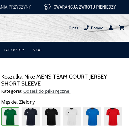
NIA PRZYCZYNY
GWARANCJA ZWROTU PIENIĘDZY
O nas
Pomoc
Użytkownik
koszy
TOP OFERTY
BLOG
Koszulka Nike MENS TEAM COURT JERSEY
SHORT SLEEVE
Kategoria:
Odzież do piłki ręcznej
Męskie,
Zielony