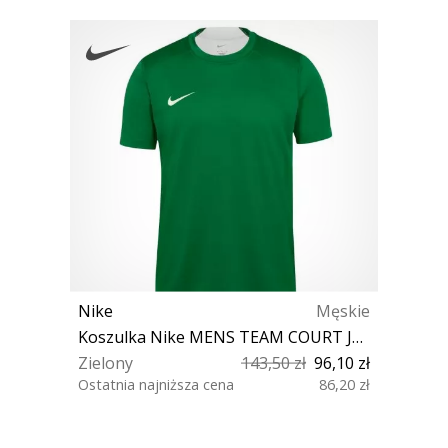
Nike
Męskie
Koszulka Nike MENS TEAM COURT JERSEY SHORT SLEEVE
Zielony
143,50 zł
96,10 zł
Ostatnia najniższa cena
86,20 zł
3XL S M XL XXL