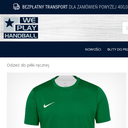
BEZPŁATNY TRANSPORT
DLA ZAMÓWIEŃ POWYŻEJ 400,0
WePlayHandball.pl
NOWOŚCI
BUTY DO PIŁ
Odzież do piłki ręcznej