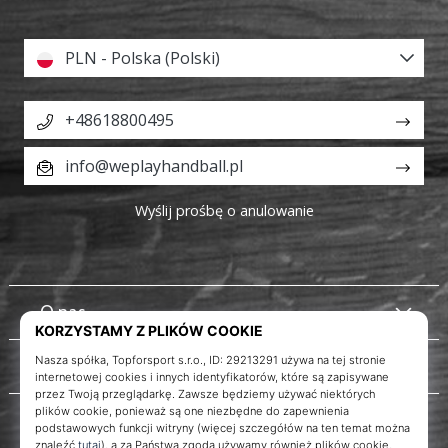
PLN - Polska (Polski)
+48618800495
info@weplayhandball.pl
Wyślij prośbę o anulowanie
O nas
Obsługa klienta