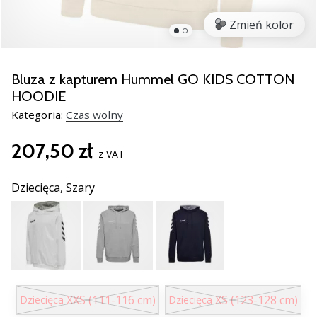
nowe
Zmień kolor
buty
do
piłki
ręcznej
Bluza z kapturem Hummel GO KIDS COTTON
PUMA
HOODIE
Accelerate
Kategoria:
Czas wolny
NITRO
SQD
207,50 zł
5!
z VAT
Odkryj
innowacje
Dziecięca,
Szary
techniczne
i
przekonaj
się,
czy
warto…
XXS (111-116 cm)
XS (123-128 cm)
Dziecięca
Dziecięca