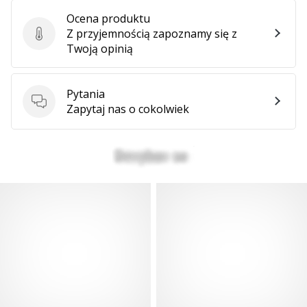
Weplayhandball
Ocena produktu
Z przyjemnością zapoznamy się z
Ocena produktu
Twoją opinią
Pokaż
wszystkie
artykuły
Pytania
Pytania
Zapytaj nas o cokolwiek