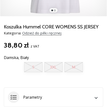
nowe
buty
do
piłki
ręcznej
Koszulka Hummel CORE WOMENS SS JERSEY
PUMA
Kategoria:
Odzież do piłki ręcznej
Accelerate
NITRO
38,80 zł
SQD
z VAT
5!
Odkryj
Damska,
Biały
innowacje
S
XXL
M
techniczne
i
przekonaj
się,
czy
warto…
Parametry