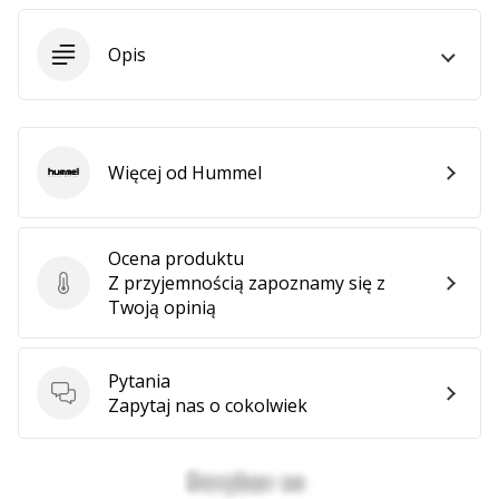
25. 11. 2024
•
Opis
2 min. czytanie
Zostań
ambasadorem
Weplayhandball
Więcej od Hummel
Hummel
Czy
jesteś
maniakiem
piłki
Ocena produktu
ręcznej
Z przyjemnością zapoznamy się z
Ocena produktu
tak
Twoją opinią
jak
my?
Dołącz
Pytania
Pytania
do
Zapytaj nas o cokolwiek
nas
jako
ambasador