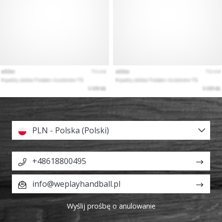
PLN - Polska (Polski)
+48618800495
info@weplayhandball.pl
Wyślij prośbę o anulowanie