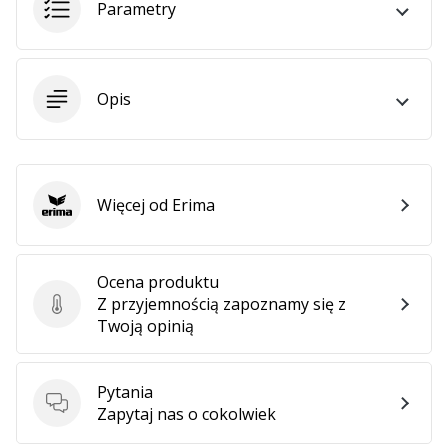
Parametry
25. 11. 2024
•
2 min. czytanie
Zostań
Opis
ambasadorem
Weplayhandball
Czy
jesteś
Więcej od Erima
maniakiem
Erima
piłki
ręcznej
tak
Ocena produktu
jak
Z przyjemnością zapoznamy się z
Ocena produktu
my?
Twoją opinią
Dołącz
do
nas
Pytania
jako
Pytania
Zapytaj nas o cokolwiek
ambasador