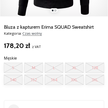
nowe
buty
do
piłki
ręcznej
Bluza z kapturem Erima SQUAD Sweatshirt
PUMA
Kategoria:
Czas wolny
Accelerate
NITRO
178,20 zł
SQD
z VAT
5!
Odkryj
Męskie
innowacje
S
M
L
XL
128
techniczne
i
przekonaj
140
152
164
XXL
3XL
się,
czy
warto…