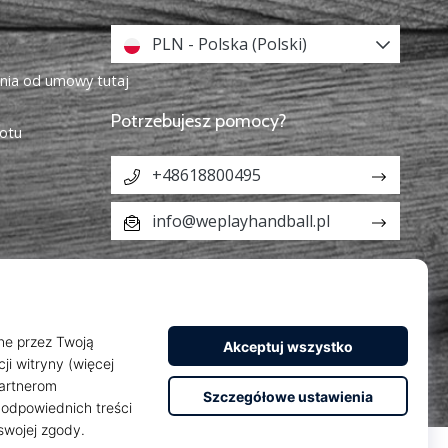
PLN - Polska (Polski)
enia od umowy tutaj
Potrzebujesz pomocy?
otu
+48618800495
info@weplayhandball.pl