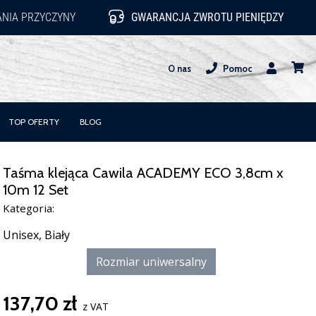
NIA PRZYCZYNY
GWARANCJA ZWROTU PIENIĘDZY
O nas
Pomoc
Użytkownik
koszy
TOP OFERTY
BLOG
Taśma klejąca Cawila ACADEMY ECO 3,8cm x
10m 12 Set
Kategoria:
Unisex,
Biały
Rozmiar uniwersalny
137,70 zł
z VAT