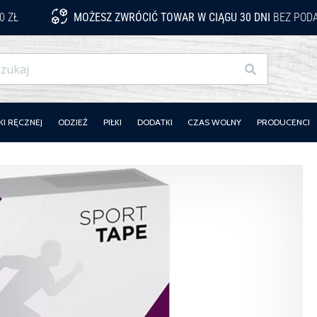
0 ZŁ
MOŻESZ ZWRÓCIĆ TOWAR W CIĄGU 30 DNI
BEZ PODA
Szukaj
KI RĘCZNEJ
ODZIEŻ
PIŁKI
DODATKI
CZAS WOLNY
PRODUCENCI