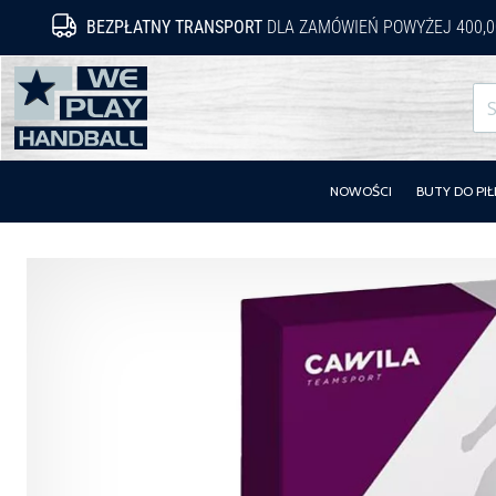
BEZPŁATNY TRANSPORT
DLA ZAMÓWIEŃ POWYŻEJ 400,0
WePlayHandball.pl
NOWOŚCI
BUTY DO PIŁ