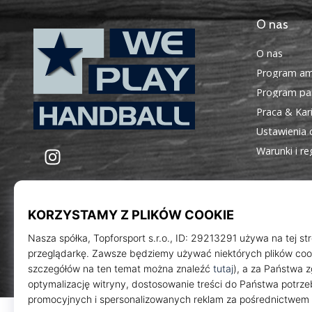
O nas
O nas
Program am
Program par
Praca & Kar
Ustawienia 
WePlayHandball.pl
Instagram
Warunki i r