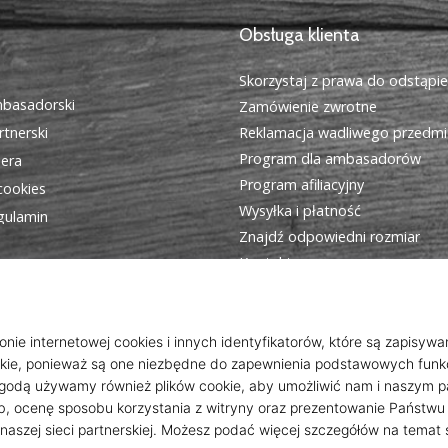
Obsługa klienta
Skorzystaj z prawa do odstąpi
basadorski
Zamówienie zwrotne
tnerski
Reklamacja wadliwego przedmi
Program dla ambasadorów
iera
Program afiliacyjny
cookies
Wysyłka i płatność
egulamin
Znajdź odpowiedni rozmiar
Kontakt
Często zadawane pytania
Polityka prywatności
© 2010 – 2026
WePlayHandball.pl