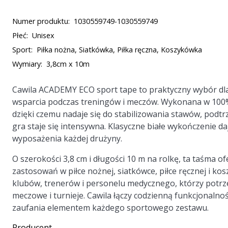
Numer produktu:
1030559749-1030559749
Płeć:
Unisex
Sport:
Piłka nożna, Siatkówka, Piłka ręczna, Koszykówka
Wymiary:
3,8cm x 10m
Cawila ACADEMY ECO sport tape to praktyczny wybór d
wsparcia podczas treningów i meczów. Wykonana w 100%
dzięki czemu nadaje się do stabilizowania stawów, podt
gra staje się intensywna. Klasyczne białe wykończenie da
wyposażenia każdej drużyny.
O szerokości 3,8 cm i długości 10 m na rolkę, ta taśma 
zastosowań w piłce nożnej, siatkówce, piłce ręcznej i kos
klubów, trenerów i personelu medycznego, którzy potrze
meczowe i turnieje. Cawila łączy codzienną funkcjonalno
zaufania elementem każdego sportowego zestawu.
Producent