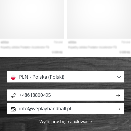
PLN - Polska (Polski)
+48618800495
info@weplayhandball.pl
Wyślij prośbę o anulowanie