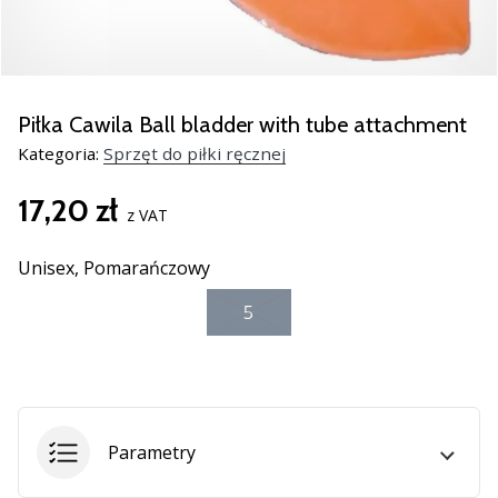
nowe
buty
do
piłki
ręcznej
Piłka Cawila Ball bladder with tube attachment
PUMA
Kategoria:
Sprzęt do piłki ręcznej
Accelerate
NITRO
17,20 zł
SQD
z VAT
5!
Odkryj
Unisex,
Pomarańczowy
innowacje
5
techniczne
i
przekonaj
się,
czy
warto…
Parametry