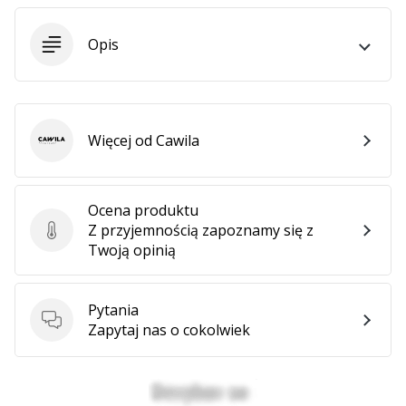
25. 11. 2024
•
Opis
2 min. czytanie
Zostań
ambasadorem
Weplayhandball
Więcej od Cawila
Cawila
Czy
jesteś
maniakiem
piłki
Ocena produktu
ręcznej
Z przyjemnością zapoznamy się z
Ocena produktu
tak
Twoją opinią
jak
my?
Dołącz
Pytania
Pytania
do
Zapytaj nas o cokolwiek
nas
jako
ambasador