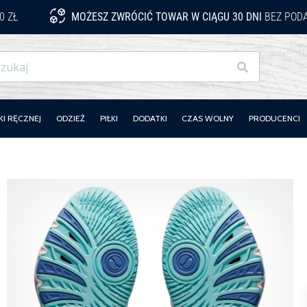
0 ZŁ
MOŻESZ ZWRÓCIĆ TOWAR W CIĄGU 30 DNI
BEZ PODA
Szukaj
KI RĘCZNEJ
ODZIEŻ
PIŁKI
DODATKI
CZAS WOLNY
PRODUCENCI