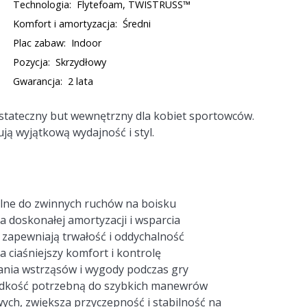
Technologia:
Flytefoam, TWISTRUSS™
Komfort i amortyzacja:
Średni
Plac zabaw:
Indoor
Pozycja:
Skrzydłowy
Gwarancja:
2 lata
ateczny but wewnętrzny dla kobiet sportowców.
ują wyjątkową wydajność i styl.
alne do zwinnych ruchów na boisku
doskonałej amortyzacji i wsparcia
 zapewniają trwałość i oddychalność
ciaśniejszy komfort i kontrolę
ania wstrząsów i wygody podczas gry
prędkość potrzebną do szybkich manewrów
ych, zwiększa przyczepność i stabilność na