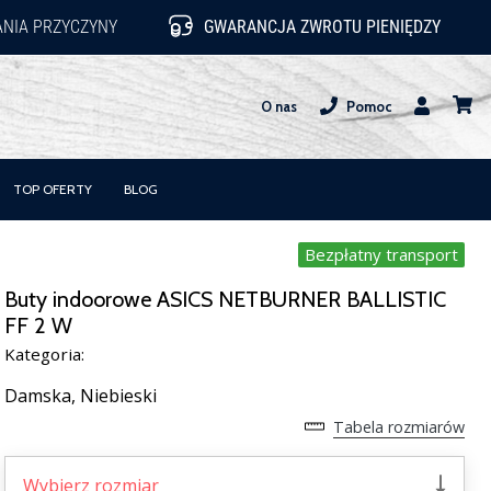
NIA PRZYCZYNY
GWARANCJA ZWROTU PIENIĘDZY
O nas
Pomoc
Użytkownik
koszy
TOP OFERTY
BLOG
Bezpłatny transport
Buty indoorowe ASICS NETBURNER BALLISTIC
FF 2 W
Kategoria:
Damska,
Niebieski
Tabela rozmiarów
Wybierz rozmiar