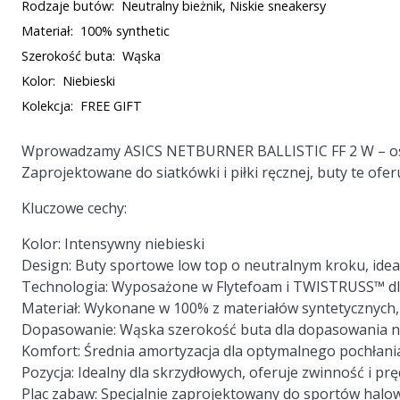
Rodzaje butów:
Neutralny bieżnik, Niskie sneakersy
Materiał:
100% synthetic
Szerokość buta:
Wąska
Kolor:
Niebieski
Kolekcja:
FREE GIFT
Wprowadzamy ASICS NETBURNER BALLISTIC FF 2 W – ost
Zaprojektowane do siatkówki i piłki ręcznej, buty te ofer
Kluczowe cechy:
Kolor: Intensywny niebieski
Design: Buty sportowe low top o neutralnym kroku, ide
Technologia: Wyposażone w Flytefoam i TWISTRUSS™ dla 
Materiał: Wykonane w 100% z materiałów syntetycznych,
Dopasowanie: Wąska szerokość buta dla dopasowania na 
Komfort: Średnia amortyzacja dla optymalnego pochłani
Pozycja: Idealny dla skrzydłowych, oferuje zwinność i 
Plac zabaw: Specjalnie zaprojektowany do sportów halow