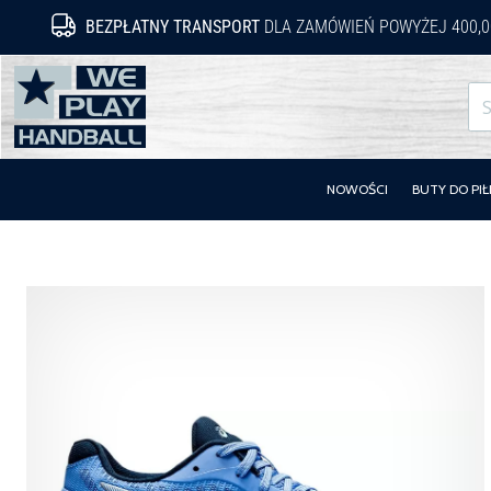
BEZPŁATNY TRANSPORT
DLA ZAMÓWIEŃ POWYŻEJ 400,0
WePlayHandball.pl
NOWOŚCI
BUTY DO PIŁ