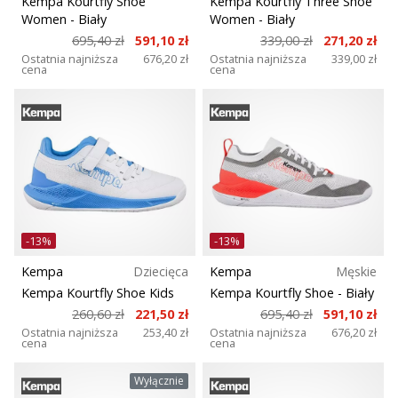
Kempa Kourtfly Shoe
Kempa Kourtfly Three Shoe
Women
- Biały
Women
- Biały
695,40 zł
591,10 zł
339,00 zł
271,20 zł
Ostatnia najniższa
676,20 zł
Ostatnia najniższa
339,00 zł
cena
cena
-13%
-13%
Kempa
Dziecięca
Kempa
Męskie
Kempa Kourtfly Shoe Kids
Kempa Kourtfly Shoe
- Biały
260,60 zł
221,50 zł
695,40 zł
591,10 zł
Ostatnia najniższa
253,40 zł
Ostatnia najniższa
676,20 zł
cena
cena
Wyłącznie