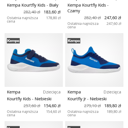
Kempa Kourtfly Kids
- Biały
Kempa Kourtfly Kids
-
Czarny
282,40 zł
183,60 zł
282,40 zł
247,60 zł
Ostatnia najniższa
178,80 zł
cena
Ostatnia najniższa
247,60 zł
cena
Kempa
Dziecięca
Kempa
Dziecięca
Kourtfly Kids
- Niebieski
Kourtfly Jr
- Niebieski
257,60 zł
154,60 zł
279,10 zł
189,80 zł
Ostatnia najniższa
154,60 zł
Ostatnia najniższa
189,80 zł
cena
cena