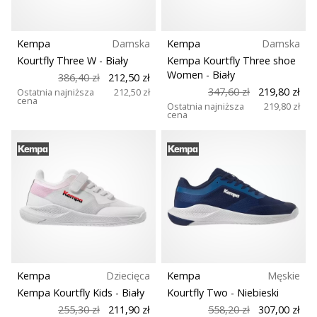
Kempa
Damska
Kempa
Damska
Kourtfly Three W
- Biały
Kempa Kourtfly Three shoe
Women
- Biały
386,40 zł
212,50 zł
347,60 zł
219,80 zł
Ostatnia najniższa
212,50 zł
cena
Ostatnia najniższa
219,80 zł
cena
Kempa
Dziecięca
Kempa
Męskie
Kempa Kourtfly Kids
- Biały
Kourtfly Two
- Niebieski
255,30 zł
211,90 zł
558,20 zł
307,00 zł