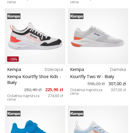
cena
cena
-18%
Kempa
Dziecięca
Kempa
Damska
Kempa Kourtfly Shoe Kids
-
Kourtfly Two W
- Biały
Biały
558,20 zł
307,00 zł
282,40 zł
225,90 zł
Ostatnia najniższa
307,00 zł
cena
Ostatnia najniższa
274,60 zł
cena