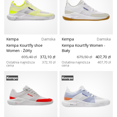
nowe
buty
do
piłki
ręcznej
PUMA
Accelerate
Kempa
Damska
Kempa
Damska
NITRO
Kempa Kourtfly shoe
Kempa Kourtfly Women
-
SQD
Women
- Żółty
Biały
5!
695,40 zł
372,10 zł
679,50 zł
407,70 zł
Odkryj
Ostatnia najniższa
372,10 zł
Ostatnia najniższa
407,70 zł
cena
cena
innowacje
techniczne
i
przekonaj
się,
czy
warto…