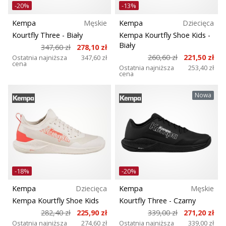
-20%
-13%
Kempa
Męskie
Kempa
Dziecięca
Kourtfly Three
- Biały
Kempa Kourtfly Shoe Kids
-
Biały
347,60 zł
278,10 zł
260,60 zł
221,50 zł
Ostatnia najniższa
347,60 zł
cena
Ostatnia najniższa
253,40 zł
cena
Nowa
-18%
-20%
Kempa
Dziecięca
Kempa
Męskie
Kempa Kourtfly Shoe Kids
Kourtfly Three
- Czarny
282,40 zł
225,90 zł
339,00 zł
271,20 zł
Ostatnia najniższa
274,60 zł
Ostatnia najniższa
339,00 zł