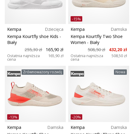
-15%
Kempa
Dziecięca
Kempa
Damska
Kempa Kourtfly shoe Kids
-
Kempa Kourtfly Two Shoe
Biały
Women
- Biały
255,30 zł
165,90 zł
508,50 zł
432,20 zł
Ostatnia najniższa
165,90 zł
Ostatnia najniższa
508,50 zł
cena
cena
Zrównoważony rozwój
Nowa
-13%
-20%
Kempa
Damska
Kempa
Damska