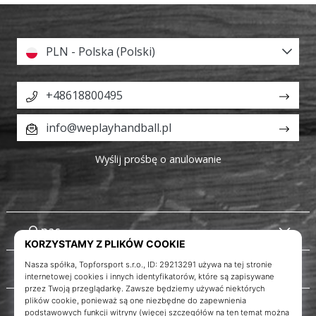
PLN - Polska (Polski)
+48618800495
info@weplayhandball.pl
Wyślij prośbę o anulowanie
O nas
Obsługa klienta