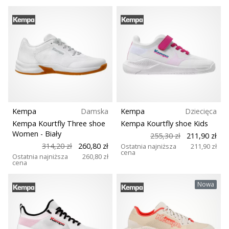
Weplayhandball
Pokaż
wszystkie
artykuły
Kempa
Damska
Kempa
Dziecięca
Kempa Kourtfly Three shoe
Kempa Kourtfly shoe Kids
Women
- Biały
255,30 zł
211,90 zł
314,20 zł
260,80 zł
Ostatnia najniższa
211,90 zł
cena
Ostatnia najniższa
260,80 zł
cena
Nowa