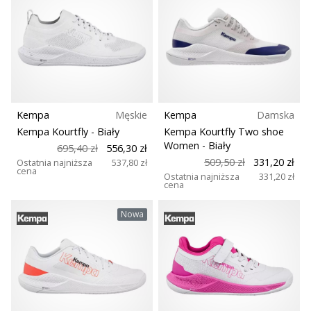
Kempa
Męskie
Kempa
Damska
Kempa Kourtfly
- Biały
Kempa Kourtfly Two shoe
Women
- Biały
695,40 zł
556,30 zł
509,50 zł
331,20 zł
Ostatnia najniższa
537,80 zł
cena
Ostatnia najniższa
331,20 zł
cena
Nowa