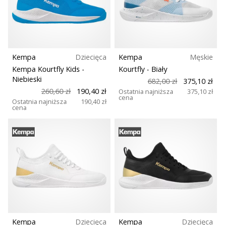
Kempa
Dziecięca
Kempa
Męskie
Kempa Kourtfly Kids
-
Kourtfly
- Biały
Niebieski
682,00 zł
375,10 zł
260,60 zł
190,40 zł
Ostatnia najniższa
375,10 zł
cena
Ostatnia najniższa
190,40 zł
cena
Kempa
Dziecięca
Kempa
Dziecięca