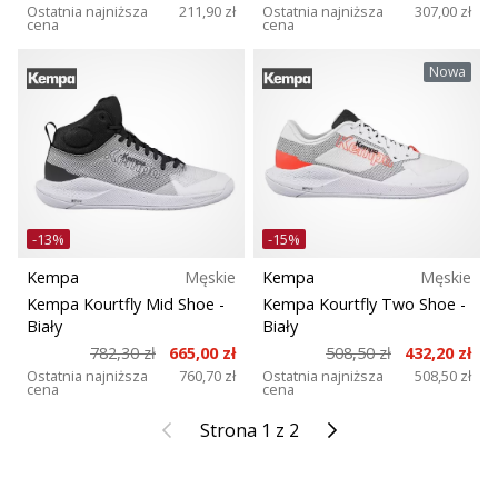
Ostatnia najniższa
211,90 zł
Ostatnia najniższa
307,00 zł
cena
cena
Nowa
-13%
-15%
Kempa
Męskie
Kempa
Męskie
Kempa Kourtfly Mid Shoe
-
Kempa Kourtfly Two Shoe
-
Biały
Biały
782,30 zł
665,00 zł
508,50 zł
432,20 zł
Ostatnia najniższa
760,70 zł
Ostatnia najniższa
508,50 zł
cena
cena
Poprzedni
Kolejny
Strona 1 z 2