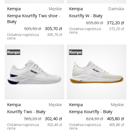
25. 11. 2024
Kempa
Męskie
Kempa
Damska
•
2 min. czytanie
Kempa Kourtfly Two shoe
-
Kourtfly W
- Biały
Biały
695,60 zł
372,20 zł
Zostań
509,50 zł
305,70 zł
Ostatnia najniższa
372,20 zł
ambasadorem
cena
Ostatnia najniższa
305,70 zł
cena
Weplayhandball
Czy
jesteś
maniakiem
piłki
ręcznej
tak
jak
my?
Dołącz
Kempa
Męskie
Kempa
Męskie
do
Kourtfly Two
- Biały
Kempa Kourtfly
- Biały
nas
jako
565,20 zł
302,40 zł
624,30 zł
405,80 zł
Ostatnia najniższa
302,40 zł
Ostatnia najniższa
405,80 zł
ambasador
cena
cena