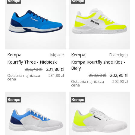
Kempa
Męskie
Kempa
Dziecięca
Kourtfly Three
- Niebieski
Kempa Kourtfly shoe Kids
-
Biały
386,40 zł
231,80 zł
260,60 zł
202,90 zł
Ostatnia najniższa
231,80 zł
cena
Ostatnia najniższa
202,90 zł
cena